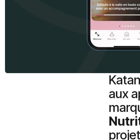
Katan
aux a
marq
Nutri
proje