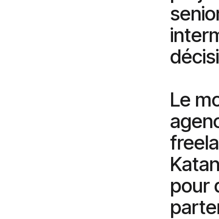
senio
interm
décisi
Le mo
agence
freela
Katan
pour 
parte