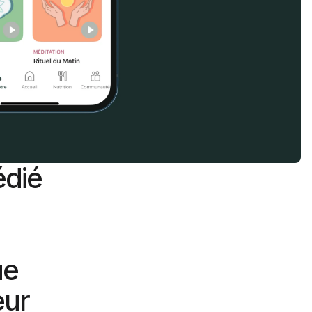
édié
ue
eur