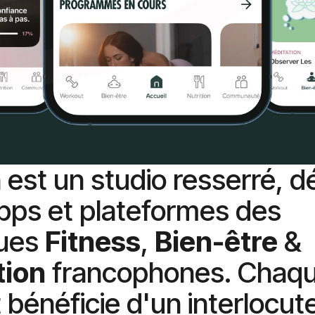
 est un studio resserré, d
pps et plateformes des
ues
Fitness
,
Bien-être
&
tion
francophones. Chaq
t bénéficie d'un interlocut