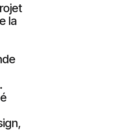
rojet
e la
nde
.
sé
sign,